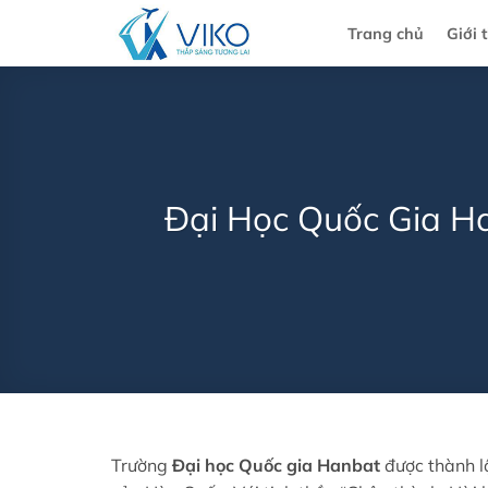
Bỏ
Trang chủ
Giới 
qua
nội
dung
Đại Học Quốc Gia Ha
Trường
Đại học Quốc gia Hanbat
được thành l