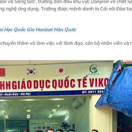
hòa và Sáng tạo”, trường dẫn đầu khu vực Daejeon về chất l
công nghệ ứng dụng. Trường được mệnh danh là Cái nôi Đào tạ
ại Học Quốc Gia Hanbat Hàn Quốc
chuyến thăm và làm việc với lãnh đạo, cán bộ nhân viên và 