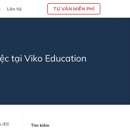
TƯ VẤN MIỄN PHÍ
n
Liên hệ
c tại Viko Education
u đời
Tìm kiếm