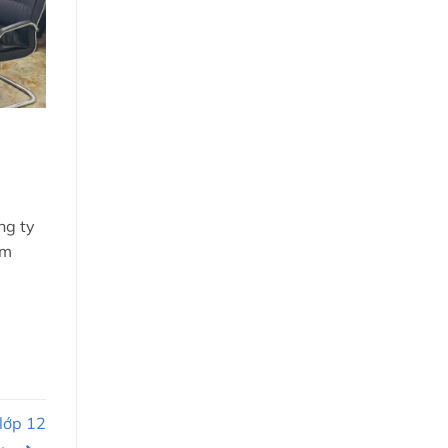
ng ty
ắm
 lớp 12